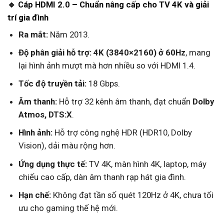
🔹 Cáp HDMI 2.0 – Chuẩn nâng cấp cho TV 4K và giải
trí gia đình
Ra mắt:
Năm 2013.
Độ phân giải hỗ trợ:
4K (3840×2160) ở 60Hz
, mang
lại hình ảnh mượt mà hơn nhiều so với HDMI 1.4.
Tốc độ truyền tải:
18 Gbps.
Âm thanh:
Hỗ trợ 32 kênh âm thanh, đạt chuẩn
Dolby
Atmos, DTS:X
.
Hình ảnh:
Hỗ trợ công nghệ HDR (HDR10, Dolby
Vision), dải màu rộng hơn.
Ứng dụng thực tế:
TV 4K, màn hình 4K, laptop, máy
chiếu cao cấp, dàn âm thanh rạp hát gia đình.
Hạn chế:
Không đạt tần số quét 120Hz ở 4K, chưa tối
ưu cho gaming thế hệ mới.