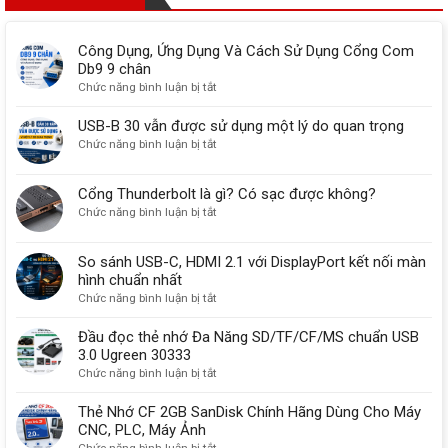
Công Dụng, Ứng Dụng Và Cách Sử Dụng Cổng Com
Db9 9 chân
ở
Chức năng bình luận bị tắt
Công
Dụng,
USB-B 30 vẫn được sử dụng một lý do quan trọng
Ứng
ở
Chức năng bình luận bị tắt
Dụng
USB-
Và
B
Cổng Thunderbolt là gì? Có sạc được không?
Cách
30
ở
Chức năng bình luận bị tắt
Sử
vẫn
Cổng
Dụng
được
Thunderbolt
Cổng
sử
So sánh USB-C, HDMI 2.1 với DisplayPort kết nối màn
là
Com
dụng
hình chuẩn nhất
gì?
Db9
một
ở
Chức năng bình luận bị tắt
Có
9
lý
So
sạc
chân
do
sánh
Đầu đọc thẻ nhớ Đa Năng SD/TF/CF/MS chuẩn USB
được
quan
USB-
3.0 Ugreen 30333
không?
trọng
C,
ở
Chức năng bình luận bị tắt
HDMI
Đầu
2.1
đọc
Thẻ Nhớ CF 2GB SanDisk Chính Hãng Dùng Cho Máy
với
thẻ
CNC, PLC, Máy Ảnh
DisplayPort
nhớ
ở
Chức năng bình luận bị tắt