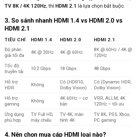
TV 8K / 4K 120Hz
, thì
HDMI 2.1
là lựa chọn bắt buộc.
3. So sánh nhanh HDMI 1.4 vs HDMI 2.0 vs
HDMI 2.1
TIÊU CHÍ
HDMI 1.4
HDMI 2.0
HDMI 2.1
Độ phân
8K @ 60Hz / 4K @
4K @ 30Hz
4K @ 60Hz
giải tối đa
120Hz
Tốc độ
10.2 Gbps
18 Gbps
48 Gbps
truyền tải
Hỗ trợ
Có (HDR10,
Có (Dynamic HDR,
Không
HDR
Dolby Vision)
Dolby Vision)
Hỗ trợ
4K 60Hz – cơ
VRR, ALLM, 4K
Không
gaming
bản
120Hz – tối ưu
Ứng dụng
TV Full HD,
TV 4K, màn
TV 8K, PS5, Xbox,
phù hợp
máy chiếu
hình 4K
PC gaming
4. Nên chọn mua cáp HDMI loại nào?