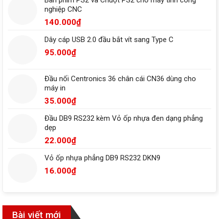
Bàn phím PS2 và Chuột PS2 cho máy tính công
nghiệp CNC
140.000
₫
Dây cáp USB 2.0 đầu bắt vít sang Type C
95.000
₫
Đầu nối Centronics 36 chân cái CN36 dùng cho
máy in
35.000
₫
Đầu DB9 RS232 kèm Vỏ ốp nhựa đen dạng phẳng
dẹp
22.000
₫
Vỏ ốp nhựa phẳng DB9 RS232 DKN9
16.000
₫
Bài viết mới