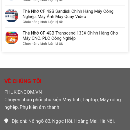
kết
Đa
Thẻ
nối
Năng
Nhớ
Thẻ Nhớ CF 4GB Sandisk Chính Hãng Máy Công
màn
SD/TF/CF/MS
CF
Nghiệp, Máy Ảnh Máy Quay Video
hình
chuẩn
2GB
ở
Chức năng bình luận bị tắt
chuẩn
USB
SanDisk
Thẻ
nhất
3.0
Chính
Nhớ
Thẻ Nhớ CF 4GB Transcend 133X Chính Hãng Cho
Ugreen
Hãng
CF
Máy CNC, PLC Công Nghiệp
30333
Dùng
4GB
ở
Chức năng bình luận bị tắt
Cho
Sandisk
Thẻ
Máy
Chính
Nhớ
CNC,
Hãng
CF
PLC,
Máy
4GB
Máy
Công
Transcend
Ảnh
Nghiệp,
133X
Máy
Chính
VỀ CHÚNG TÔI
Ảnh
Hãng
Máy
Cho
PHUKIENCOM.VN
Quay
Máy
Chuyên phân phối phụ kiện Máy tính, Laptop, Máy công
Video
CNC,
PLC
nghệp, Phụ kiện âm thanh
Công
Nghiệp
Địa chỉ: N6 ngõ 83, Ngọc Hồi, Hoàng Mai, Hà Nội,