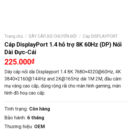
Trang chủ
/
DÂY CÁP, BỘ CHUYỂN ĐỔI
/
Cáp DISPLAYPORT
Cáp DisplayPort 1.4 hỗ trợ 8K 60Hz (DP) Nối
Dài Đực-Cái
225.000
₫
Dây cáp nối dài Displayport 1.4 8K 7680×4320@60Hz, 4K
3840×2160@144Hz and 2K@165Hz dài 1M 2M, đầu cắm
mạ vàng cao cấp, dùng rộng rãi cho màn hình gaming, màn
hình đồ hoạ cao cấp.
Tình trạng:
Còn hàng
Bảo hành:
6 tháng
Thương hiệu:
OEM