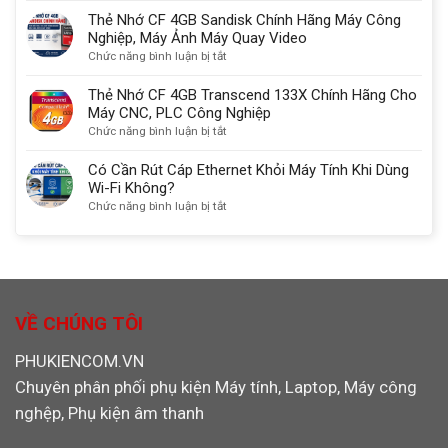
nối
Năng
Nhớ
Thẻ Nhớ CF 4GB Sandisk Chính Hãng Máy Công
màn
SD/TF/CF/MS
CF
Nghiệp, Máy Ảnh Máy Quay Video
hình
chuẩn
2GB
ở
Chức năng bình luận bị tắt
chuẩn
USB
SanDisk
Thẻ
nhất
3.0
Chính
Nhớ
Thẻ Nhớ CF 4GB Transcend 133X Chính Hãng Cho
Ugreen
Hãng
CF
Máy CNC, PLC Công Nghiệp
30333
Dùng
4GB
ở
Chức năng bình luận bị tắt
Cho
Sandisk
Thẻ
Máy
Chính
Nhớ
Có Cần Rút Cáp Ethernet Khỏi Máy Tính Khi Dùng
CNC,
Hãng
CF
Wi-Fi Không?
PLC,
Máy
4GB
ở
Chức năng bình luận bị tắt
Máy
Công
Transcend
Có
Ảnh
Nghiệp,
133X
Cần
Máy
Chính
Rút
Ảnh
Hãng
Cáp
Máy
Cho
Ethernet
Quay
Máy
Khỏi
VỀ CHÚNG TÔI
Video
CNC,
Máy
PLC
Tính
PHUKIENCOM.VN
Công
Khi
Nghiệp
Chuyên phân phối phụ kiện Máy tính, Laptop, Máy công
Dùng
Wi-
nghệp, Phụ kiện âm thanh
Fi
Không?