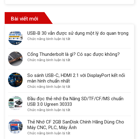
Bài viết mới
USB-B 30 vẫn được sử dụng một lý do quan trọng
ở
Chức năng bình luận bị tắt
USB-
B
Cổng Thunderbolt là gì? Có sạc được không?
30
ở
Chức năng bình luận bị tắt
vẫn
Cổng
được
Thunderbolt
sử
So sánh USB-C, HDMI 2.1 với DisplayPort kết nối
là
dụng
màn hình chuẩn nhất
gì?
một
ở
Chức năng bình luận bị tắt
Có
lý
So
sạc
do
sánh
Đầu đọc thẻ nhớ Đa Năng SD/TF/CF/MS chuẩn
được
quan
USB-
USB 3.0 Ugreen 30333
không?
trọng
C,
ở
Chức năng bình luận bị tắt
HDMI
Đầu
2.1
đọc
Thẻ Nhớ CF 2GB SanDisk Chính Hãng Dùng Cho
với
thẻ
Máy CNC, PLC, Máy Ảnh
DisplayPort
nhớ
ở
Chức năng bình luận bị tắt
kết
Đa
Thẻ