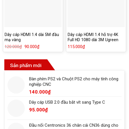
Dây cáp HDMI 1.4 dài 5M đầu
Dây cáp HDMI 1.4 hỗ trợ 4K
mạ vàng
Full HD 1080 dài 3M Ugreen
10108
120.000
₫
Giá
90.000
₫
Giá
115.000
₫
gốc
hiện
là:
tại
120.000₫.
là:
90.000₫.
Sản phẩm mới
Bàn phím PS2 và Chuột PS2 cho máy tính công
nghiệp CNC
140.000
₫
Dây cáp USB 2.0 đầu bắt vít sang Type C
95.000
₫
Đầu nối Centronics 36 chân cái CN36 dùng cho