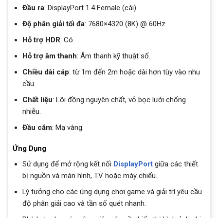
Đầu ra
: DisplayPort 1.4 Female (cái).
Độ phân giải tối đa
: 7680×4320 (8K) @ 60Hz.
Hỗ trợ HDR
: Có.
Hỗ trợ âm thanh
: Âm thanh kỹ thuật số.
Chiều dài cáp
: từ 1m đến 2m hoặc dài hơn tùy vào nhu
cầu.
Chất liệu
: Lõi đồng nguyên chất, vỏ bọc lưới chống
nhiễu.
Đầu cắm
: Mạ vàng.
Ứng Dụng
Sử dụng để mở rộng kết nối
DisplayPort
giữa các thiết
bị nguồn và màn hình, TV hoặc máy chiếu.
Lý tưởng cho các ứng dụng chơi game và giải trí yêu cầu
độ phân giải cao và tần số quét nhanh.