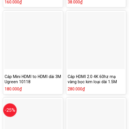
10109
160.000
₫
38.000
₫
Cáp Mini HDMI to HDMI dài 3M
Cáp HDMI 2.0 4K 60hz mạ
Ugreen 10118
vàng bọc kim loại dài 1.5M
Ugreen 50107
180.000
₫
280.000
₫
-25%