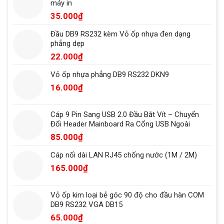
máy in
35.000
₫
Đầu DB9 RS232 kèm Vỏ ốp nhựa đen dạng
phẳng dẹp
22.000
₫
Vỏ ốp nhựa phẳng DB9 RS232 DKN9
16.000
₫
Cáp 9 Pin Sang USB 2.0 Đầu Bắt Vít – Chuyển
Đổi Header Mainboard Ra Cổng USB Ngoài
85.000
₫
Cáp nối dài LAN RJ45 chống nước (1M / 2M)
165.000
₫
Vỏ ốp kim loại bẻ góc 90 độ cho đầu hàn COM
DB9 RS232 VGA DB15
65.000
₫