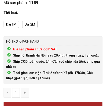
Mã sản phẩm:
1159
Thể loại:
Dài 1M
Dài 2M
HỖ TRỢ KHÁCH HÀNG!
Giá sản phẩm chưa gồm VAT
Ship nội thành Hà Nội (sau 20phút, trong ngày, hẹn giờ)..
Ship COD toàn quốc: 24h-72h (có ship hỏa tốc), ship qua
nhà xe
Thời gian làm việc: Thứ 2 đến thứ 7 (8h-17h30), Chủ
nhật (gọi điện/ liên hệ trước)
Cáp DisplayPort 1.4 hỗ trợ 8K 60Hz (DP) Nối Dài Đực-Cái số 